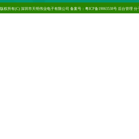
版
权所有(C) 深圳市天明伟业电子有限公司 备案号：
粤ICP备19063538号
后台管理
分