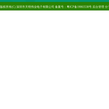
版
权所有(C) 深圳市天明伟业电子有限公司 备案号：
粤ICP备19063538号
后台管理
分