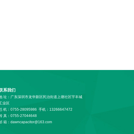
联系我们
地 址：广东深圳市龙华新区民治街道上塘社区宇丰城
工业区
总 机：0755-28095986 手机：13266647472
传 真：0755-27044648
邮 箱：dawncapacitor@163.com