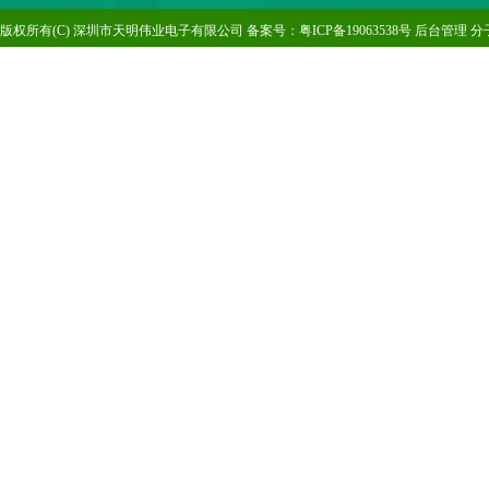
版
权所有(C) 深圳市天明伟业电子有限公司 备案号：
粤ICP备19063538号
后台管理
分