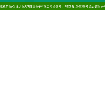
版
权所有(C) 深圳市天明伟业电子有限公司 备案号：
粤ICP备19063538号
后台管理
分